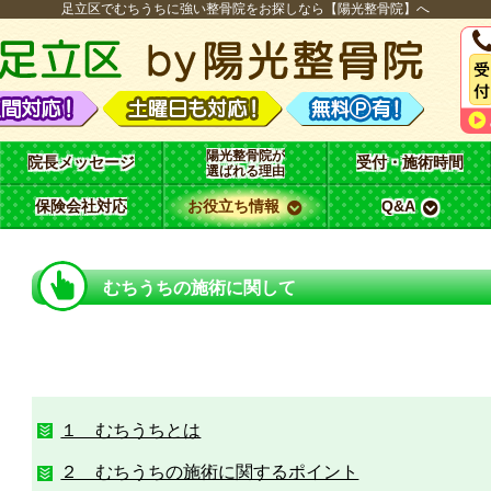
足立区でむちうちに強い整骨院をお探しなら【陽光整骨院】へ
陽光整骨院が
院長メッセージ
受付・施術時間
選ばれる理由
保険会社対応
お役立ち情報
Q&A
むちうちの施術に関して
１ むちうちとは
２ むちうちの施術に関するポイント