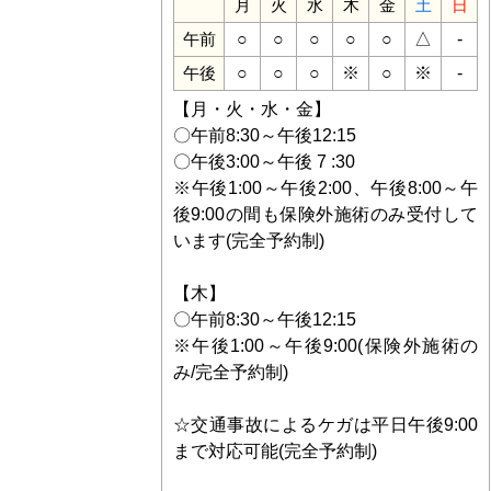
月
火
水
木
金
土
日
○
○
○
○
○
△
-
午前
○
○
○
※
○
※
-
午後
【月・火・水・金】
〇午前8:30～午後12:15
〇午後3:00～午後 7 :30
※午後1:00～午後2:00、午後8:00～午
後9:00の間も保険外施術のみ受付して
います(完全予約制)
【木】
〇午前8:30～午後12:15
※午後1:00～午後9:00(保険外施術の
み/完全予約制)
☆交通事故によるケガは平日午後9:00
まで対応可能(完全予約制)