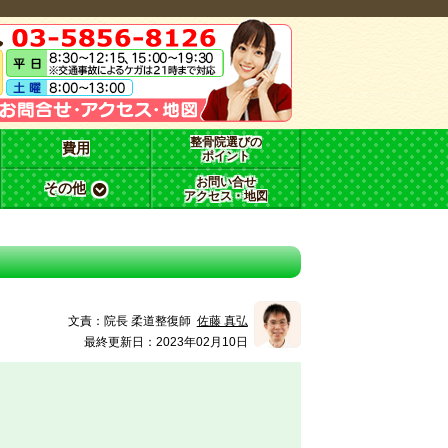
整骨院選びの
費用
ポイント
お問い合せ
その他
アクセス・地図
文責：
院長 柔道整復師
佐藤 真弘
最終更新日：2023年02月10日